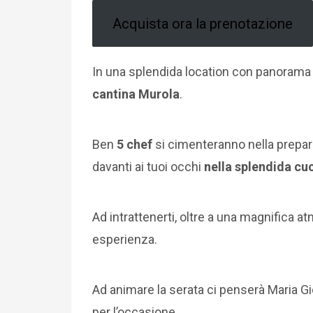
Acquista ora la prenotazione
In una splendida location con panorama
cantina Murola
.
Ben
5 chef
si cimenteranno nella prepara
davanti ai tuoi occhi
nella splendida cu
Ad intrattenerti, oltre a una magnifica at
esperienza.
Ad animare la serata ci penserà Maria Gi
per l’occasione.