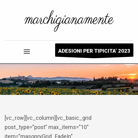
ADESIONI PER TIPICITA' 2023
[vc_row][vc_column][vc_basic_grid
post_type=”post” max_items=”10″
item=”masonryGrid_FadeIn”