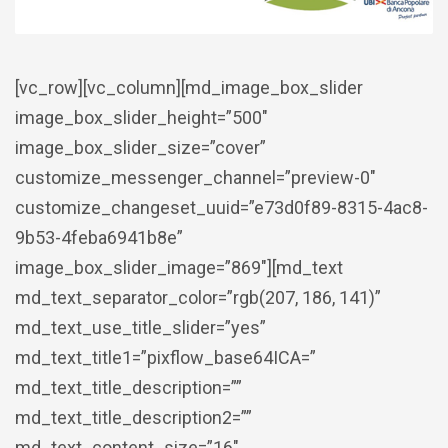
[vc_row][vc_column][md_image_box_slider
image_box_slider_height=”500″
image_box_slider_size=”cover”
customize_messenger_channel=”preview-0″
customize_changeset_uuid=”e73d0f89-8315-4ac8-
9b53-4feba6941b8e”
image_box_slider_image=”869″][md_text
md_text_separator_color=”rgb(207, 186, 141)”
md_text_use_title_slider=”yes”
md_text_title1=”pixflow_base64ICA=”
md_text_title_description=””
md_text_title_description2=””
md_text_content_size=”16″