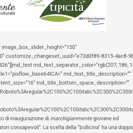
 image_box_slider_height=”150″
0″ customize_changeset_uuid=”e73d0f89-8315-4ac8-9
6″][md_text md_text_separator_color=”rgb(207, 186, 1
tle1=”pixflow_base64ICA=” md_text_title_description=””
ntent_size=”16″ md_title_bottom_space_description=””
:Roboto%3Aregular%2C100%2C100italic%2C300%2C300it
y:Roboto%3Aregular%2C100%2C100italic%2C300%2C300it
nto di inaugurazione di
marchigianmente
giovane ed
ori consapevoli”. La scelta della “bollicina” ha una doppi