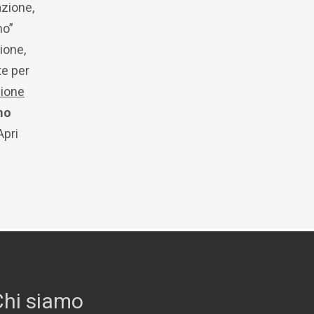
azione,
no”
ione,
te per
ione
mo
Apri
Chi siamo