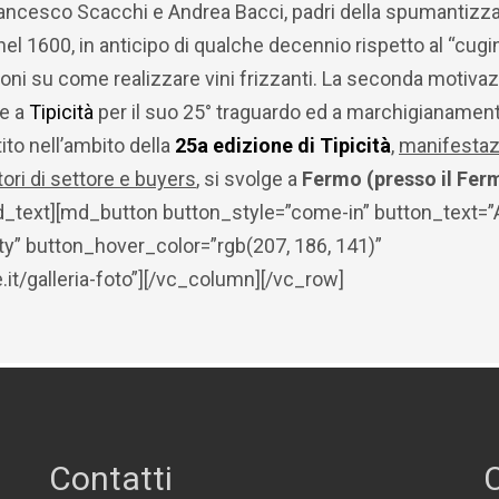
Francesco Scacchi e Andrea Bacci, padri della spumantizz
el 1600, in anticipo di qualche decennio rispetto al “cugi
oni su come realizzare vini frizzanti. La seconda motivaz
le a
Tipicità
per il suo 25° traguardo ed a marchigianamen
tito nell’ambito della
25a edizione di Tipicità
,
manifestaz
ori di settore e buyers
, si svolge a
Fermo (presso il Fer
_text][md_button button_style=”come-in” button_text=”
ty” button_hover_color=”rgb(207, 186, 141)”
t/galleria-foto”][/vc_column][/vc_row]
Contatti