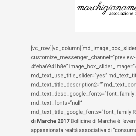
[vc_row][vc_column][md_image_box_slider
customize_messenger_channel=”preview-
4feba6941b8e” image_box_slider_image=”42
md_text_use_title_slider=”yes” md_text_ti
md_text_title_description2=”” md_text_co
md_text_desc_google_fonts=”font_family
md_text_fonts=”null”
md_text_title_google_fonts=”font_famil
di Marche 2017
Bollicine di Marche è l’eve
appassionata realtà associativa di “consumat