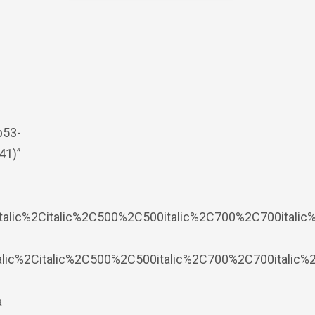
b53-
41)”
alic%2Citalic%2C500%2C500italic%2C700%2C700italic%
alic%2Citalic%2C500%2C500italic%2C700%2C700italic%
a