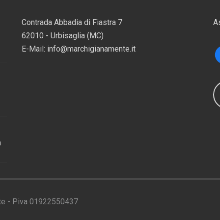
Contrada Abbadia di Fiastra 7
A
62010 - Urbisaglia (MC)
E-Mail: info@marchigianamente.it
a
te - P.iva 01922550437