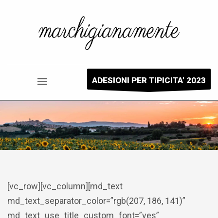
ADESIONI PER TIPICITA' 2023
[vc_row][vc_column][md_text
md_text_separator_color=”rgb(207, 186, 141)”
md_text_use_title_custom_font=”yes”